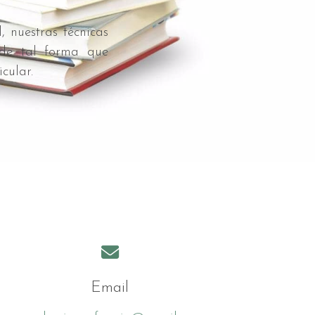
, nuestras técnicas
 de tal forma que
cular.
Email