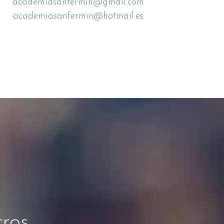
academiasanfermin@gmail.com
academiasanfermin@hotmail.es
tros