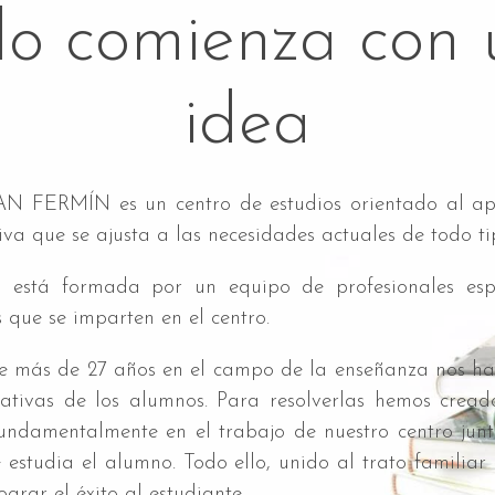
do comienza con 
idea
FERMÍN es un centro de estudios orientado al apo
iva que se ajusta a las necesidades actuales de todo t
 está formada por un equipo de profesionales espe
s que se imparten en el centro.
de más de 27 años en el campo de la enseñanza nos ha
cativas de los alumnos. Para resolverlas hemos cread
undamentalmente en el trabajo de nuestro centro junt
e estudia el alumno. Todo ello, unido al trato familiar 
grar el éxito al estudiante.