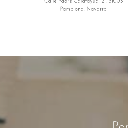
Calle Padre Calatayud, 21, 31003
Pamplona, Navarra
Pon