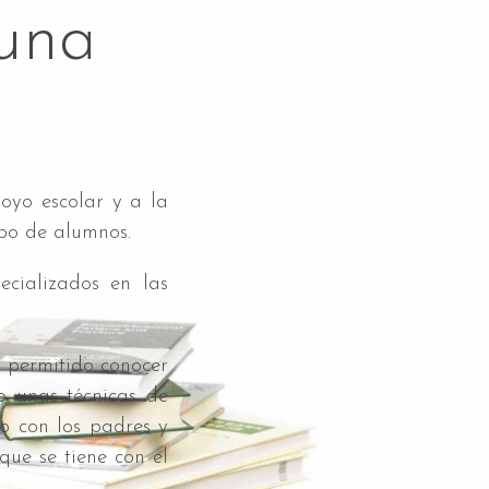
una
yo escolar y a la
ipo de alumnos.
cializados en las
 permitido conocer
o unas técnicas de
o con los padres y
que se tiene con el