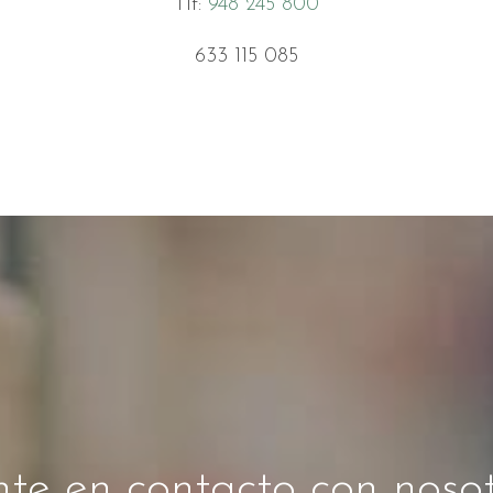
Tlf:
948 245 800
633 115 085
te en contacto con noso