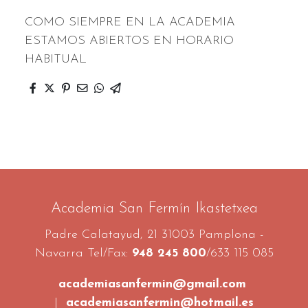
COMO SIEMPRE EN LA ACADEMIA
ESTAMOS ABIERTOS EN HORARIO
HABITUAL
Academia San Fermín Ikastetxea
Padre Calatayud, 21 31003 Pamplona -
Navarra Tel/Fax:
948 245 800
/633 115 085
academiasanfermin@gmail.com
|
academiasanfermin@hotmail.es