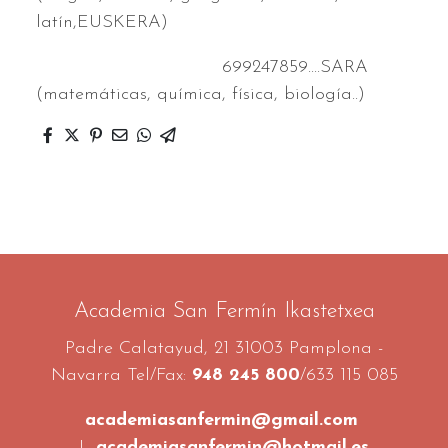
latín,EUSKERA)
699247859....SARA
(matemáticas, química, física, biología..)
Academia San Fermín Ikastetxea
Padre Calatayud, 21 31003 Pamplona -
Navarra Tel/Fax:
948 245 800
/633 115 085
academiasanfermin@gmail.com
|
academiasanfermin@hotmail.es