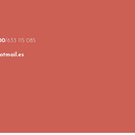
00
/633 115 085
tmail.es