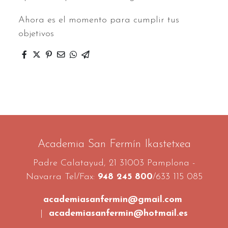
Ahora es el momento para cumplir tus
objetivos
Academia San Fermín Ikastetxea
Padre Calatayud, 21 31003 Pamplona -
Navarra Tel/Fax:
948 245 800
/633 115 085
academiasanfermin@gmail.com
|
academiasanfermin@hotmail.es