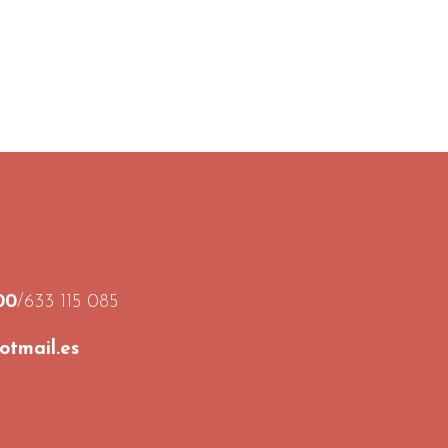
00
/633 115 085
tmail.es